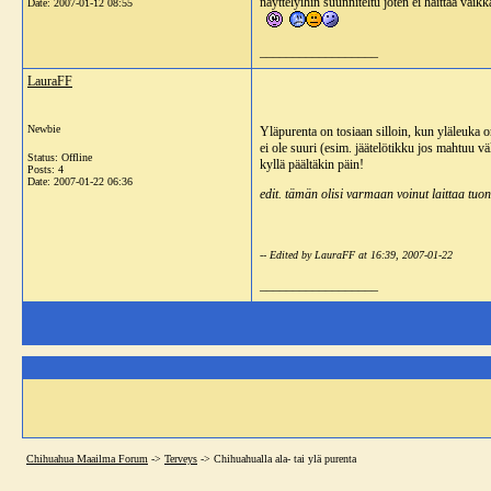
näyttelyihin suunniteltu joten ei haittaa vaik
Date:
2007-01-12 08:55
__________________
LauraFF
Newbie
Yläpurenta on tosiaan silloin, kun yläleuka 
ei ole suuri (esim. jäätelötikku jos mahtuu väl
Status: Offline
kyllä päältäkin päin!
Posts: 4
Date:
2007-01-22 06:36
edit. tämän olisi varmaan voinut laittaa tu
-- Edited by LauraFF at 16:39, 2007-01-22
__________________
Chihuahua Maailma Forum
->
Terveys
->
Chihuahualla ala- tai ylä purenta