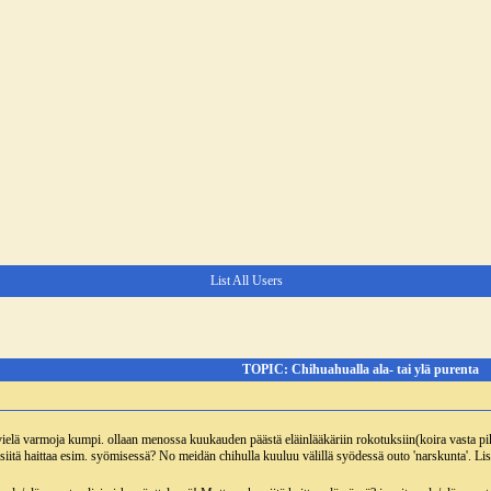
List All Users
TOPIC: Chihuahualla ala- tai ylä purenta
a vielä varmoja kumpi. ollaan menossa kuukauden päästä eläinlääkäriin rokotuksiin(koira vasta pi
itä haittaa esim. syömisessä? No meidän chihulla kuuluu välillä syödessä outo 'narskunta'. Lisäks