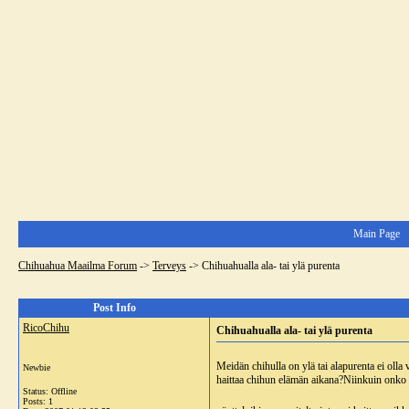
Main Page
Chihuahua Maailma Forum
->
Terveys
->
Chihuahualla ala- tai ylä purenta
Post Info
RicoChihu
Chihuahualla ala- tai ylä purenta
Meidän chihulla on ylä tai alapurenta ei oll
Newbie
haittaa chihun elämän aikana?Niinkuin onko si
Status: Offline
Posts: 1