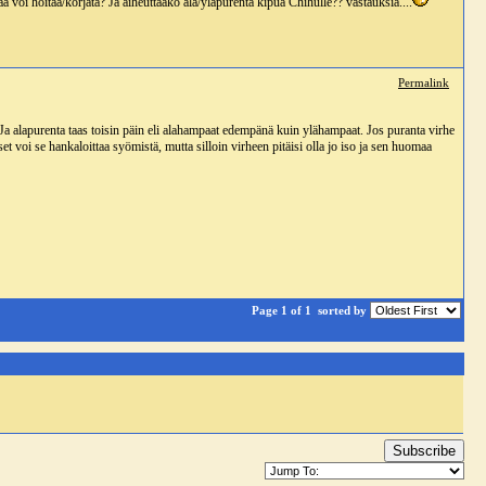
taa voi hoitaa/korjata? Ja aiheuttaako ala/yläpurenta kipua Chihulle?? vastauksia....
Permalink
Ja alapurenta taas toisin päin eli alahampaat edempänä kuin ylähampaat. Jos puranta virhe
uiset voi se hankaloittaa syömistä, mutta silloin virheen pitäisi olla jo iso ja sen huomaa
Page 1 of 1
sorted by
Subscribe