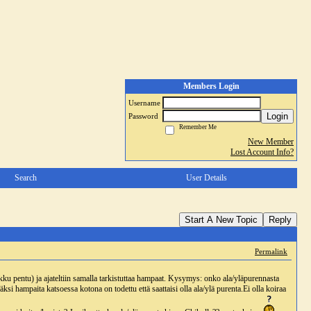
Members Login
Username
Login
Password
Remember Me
New Member
Lost Account Info?
Search
User Details
Start A New Topic
Reply
Permalink
kku pentu) ja ajateltiin samalla tarkistuttaa hampaat. Kysymys: onko ala/yläpurennasta
i hampaita katsoessa kotona on todettu että saattaisi olla ala/ylä purenta.Ei olla koiraa