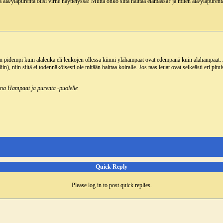
ka ala/yläpurenta olisi virhe näyttelyssä! Mutta onko siitä haittaa elämässä? ja miten ala/yläpuren
on pidempi kuin alaleuka eli leukojen ollessa kiinni ylähampaat ovat edempänä kuin alahampaat. 
iin), niin siitä ei todennäköisesti ole mitään haittaa koiralle. Jos taas leuat ovat selkeästi eri pit
onna Hampaat ja purenta -puolelle
Quick Reply
Please log in to post quick replies.