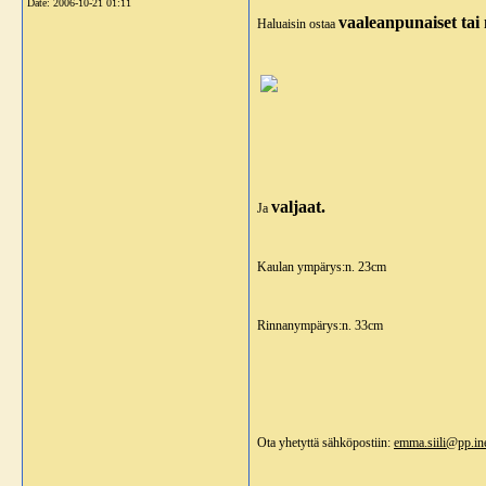
Date:
2006-10-21 01:11
vaaleanpunaiset tai 
Haluaisin ostaa
valjaat.
Ja
Kaulan ympärys:n. 23cm
Rinnanympärys:n. 33cm
Ota yhetyttä sähköpostiin:
emma.siili@pp.ine