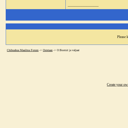
__________________
Please l
Chihuahua Maailma Forum
->
Ostetaan
->
O:Bootsit ja valjaat
Create your o