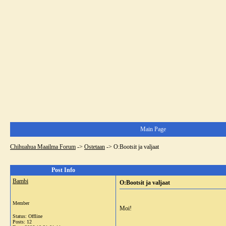
Main Page
Chihuahua Maailma Forum
->
Ostetaan
->
O:Bootsit ja valjaat
Post Info
Bambi
O:Bootsit ja valjaat
Member
Moi!
Status: Offline
Posts: 12