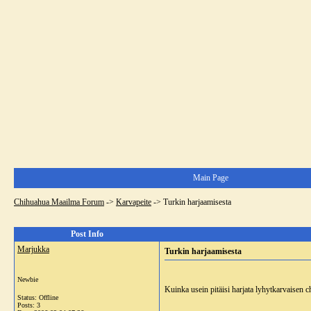
Main Page
Chihuahua Maailma Forum
->
Karvapeite
->
Turkin harjaamisesta
Post Info
Marjukka
Turkin harjaamisesta
Newbie
Kuinka usein pitäisi harjata lyhytkarvaisen c
Status: Offline
Posts: 3