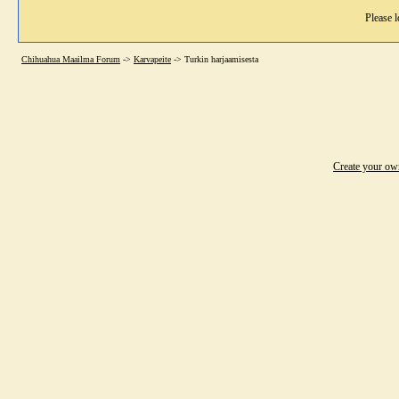
Please l
Chihuahua Maailma Forum
->
Karvapeite
->
Turkin harjaamisesta
Create your o