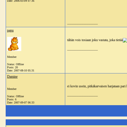
Date:
2006-03-04 07:36
__________________
papu
tähän vois tosiaan joku vastata, joka tietää
__________________
Member
Status: Offline
Posts: 20
Date:
2007-08-10 05:31
Damine
ei kovin usein, pitkäkarvaisen harjataan pari 
Member
__________________
Status: Offline
Posts: 6
Date:
2007-09-07 06:33