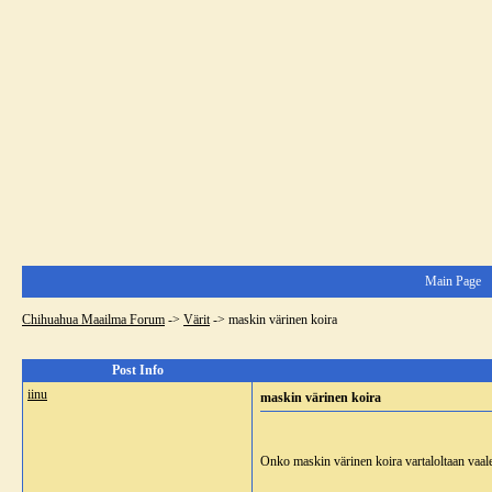
Main Page
Chihuahua Maailma Forum
->
Värit
->
maskin värinen koira
Post Info
iinu
maskin värinen koira
Onko maskin värinen koira vartaloltaan vaal