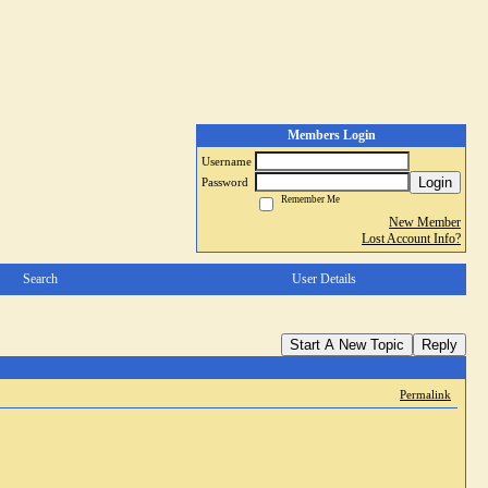
Members Login
Username
Login
Password
Remember Me
New Member
Lost Account Info?
Search
User Details
Start A New Topic
Reply
Permalink