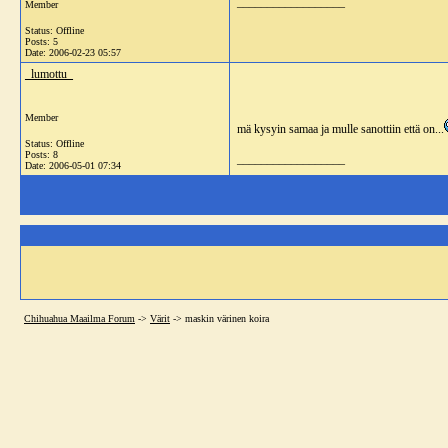
__________________
Member
Status: Offline
Posts: 5
Date:
2006-02-23 05:57
_lumottu_
Member
mä kysyin samaa ja mulle sanottiin että on...
Status: Offline
Posts: 8
__________________
Date:
2006-05-01 07:34
Chihuahua Maailma Forum
->
Värit
->
maskin värinen koira