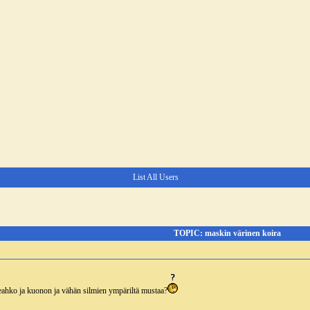
List All Users
TOPIC: maskin värinen koira
eahko ja kuonon ja vähän silmien ympäriltä mustaa?