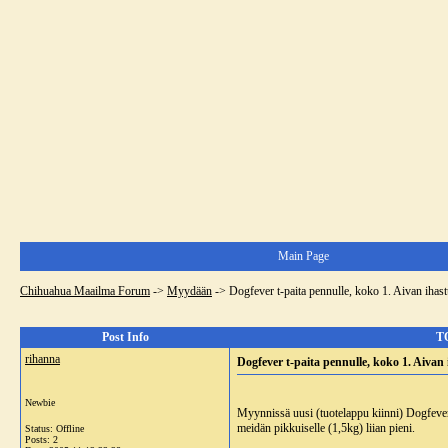
Main Page
Chihuahua Maailma Forum
->
Myydään
->
Dogfever t-paita pennulle, koko 1. Aivan ihast
Post Info
TO
rihanna
Dogfever t-paita pennulle, koko 1. Aivan 
Newbie
Myynnissä uusi (tuotelappu kiinni) Dogfever
meidän pikkuiselle (1,5kg) liian pieni.
Status: Offline
Posts: 2