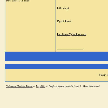
Date:
2005-11-12 23:28
h.8e sis.pk
Pyydä kuva!
karoliinan2@luukku.com
__________________
Please l
Chihuahua Maailma Forum
->
Myydään
->
Dogfever t-paita pennulle, koko 1. Aivan ihastuttava!