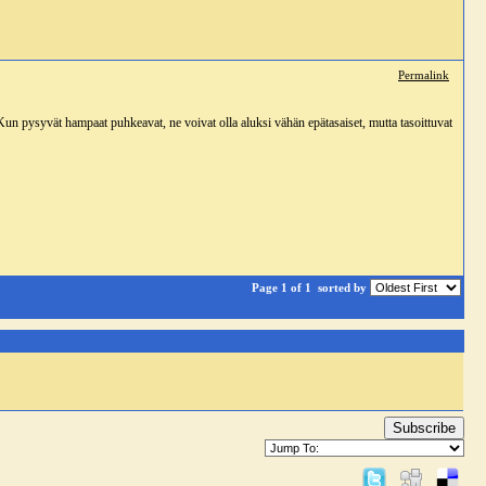
Permalink
Kun pysyvät hampaat puhkeavat, ne voivat olla aluksi vähän epätasaiset, mutta tasoittuvat
Page 1 of 1
sorted by
Subscribe