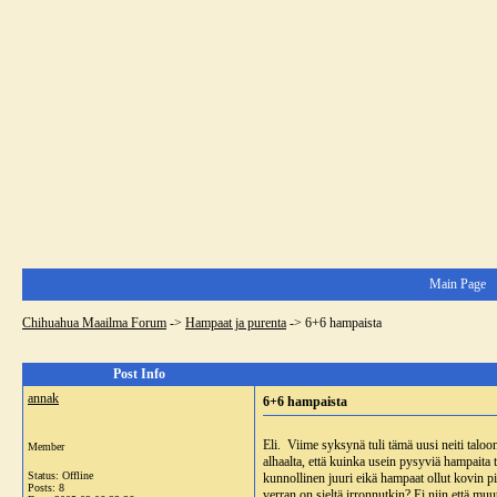
Main Page
Chihuahua Maailma Forum
->
Hampaat ja purenta
->
6+6 hampaista
Post Info
annak
6+6 hampaista
Eli. Viime syksynä tuli tämä uusi neiti taloon
Member
alhaalta, että kuinka usein pysyviä hampait
Status: Offline
kunnollinen juuri eikä hampaat ollut kovin pie
Posts: 8
verran on sieltä irronnutkin? Ei niin että m