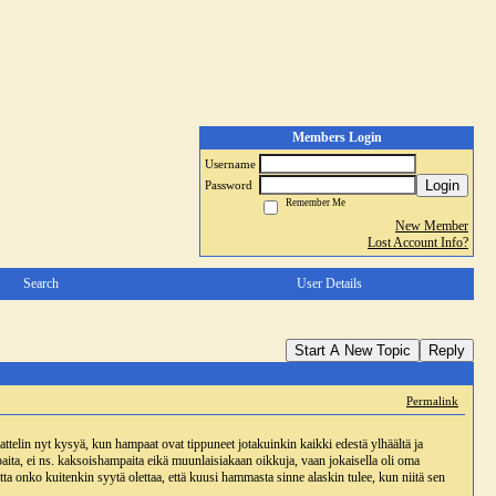
Members Login
Username
Login
Password
Remember Me
New Member
Lost Account Info?
Search
User Details
Start A New Topic
Reply
Permalink
jattelin nyt kysyä, kun hampaat ovat tippuneet jotakuinkin kaikki edestä ylhäältä ja
ta, ei ns. kaksoishampaita eikä muunlaisiakaan oikkuja, vaan jokaisella oli oma
mutta onko kuitenkin syytä olettaa, että kuusi hammasta sinne alaskin tulee, kun niitä sen