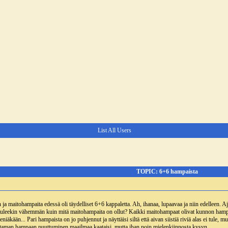
List All Users
TOPIC: 6+6 hampaista
 ja maitohampaita edessä oli täydelliset 6+6 kappaletta. Ah, ihanaa, lupaavaa ja niin edelleen. A
a tuleekin vähemmän kuin mitä maitohampaita on ollut? Kaikki maitohampaat olivat kunnon hampai
niäkään... Pari hampaista on jo puhjennut ja näyttäisi siltä että aivan siistiä riviä alas ei tule, 
uutaman hampaan puuttuminen maailmaa kaataisi, mutta ihan noin mielenkiinnosta kysyn...