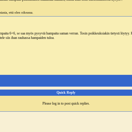
iasia, että olen oikeassa.
hampaita 6+6, se saa myös pysyviä hampaita saman verran. Tosin poikkeuksiakin tietysti löytyy. 
ele siis ihan rauhassa hampaiden tuloa.
Quick Reply
Please log in to post quick replies.