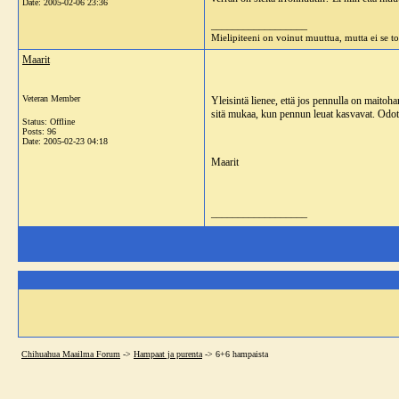
Date:
2005-02-06 23:36
__________________
Mielipiteeni on voinut muuttua, mutta ei se tos
Maarit
Veteran Member
Yleisintä lienee, että jos pennulla on maito
sitä mukaa, kun pennun leuat kasvavat. Odott
Status: Offline
Posts: 96
Date:
2005-02-23 04:18
Maarit
__________________
Chihuahua Maailma Forum
->
Hampaat ja purenta
->
6+6 hampaista