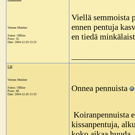
Viellä semmoista p
ennen pentuja kasva
Veteran Member
en tiedä minkälaist
Status: Offline
Posts: 35
Date:
2004-12-29 13:23
_______________
Lili
Veteran Member
Onnea pennuista
Status: Offline
Posts: 60
Date:
2004-12-29 13:33
Koiranpennuista en
kissanpentuja, alku
koko aikaa huuda, 