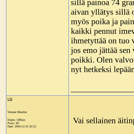
sillä painoa 74 gr
aivan yllätys sill
myös poika ja pain
kaikki pennut imev
ihmetyttää on tuo 
jos emo jättää sen
poikki. Olen valvo
nyt hetkeksi lepä
_______________
Lili
Veteran Member
Vai sellainen äiti
Status: Offline
Posts: 60
Date:
2004-12-31 03:22