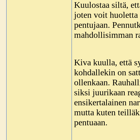
Kuulostaa siltä, et
joten voit huoletta
pentujaan. Pennutk
mahdollisimman rau
Kiva kuulla, että 
kohdallekin on sat
ollenkaan. Rauhall
siksi juurikaan re
ensikertalainen nar
mutta kuten teilläk
pentuaan.