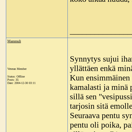
_______________
Mammuli
Synnytys sujui iha
yllättäen enkä mi
Veteran Member
Kun ensimmäinen p
Status: Offline
Posts: 35
Date:
2004-12-30 03:11
kamalasti ja minä 
sillä sen "vesipuss
tarjosin sitä emoll
Seuraava pentu syn
pentu oli poika, p