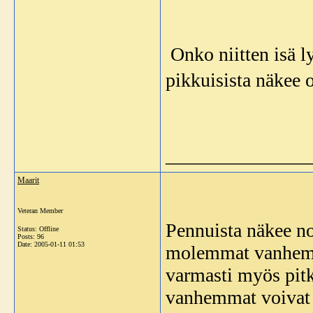
Onko niitten isä l
pikkuisista näkee 
_______________
Maarit
Veteran Member
Pennuista näkee no
Status: Offline
Posts: 96
Date:
2005-01-11 01:53
molemmat vanhemma
varmasti myös pitk
vanhemmat voivat s