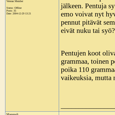
Veteran Member
jälkeen. Pentuja sy
Status: Offline
Posts: 35
emo voivat nyt hyv
Date:
2004-12-29 13:21
pennut pitävät sem
eivät nuku tai syö?
Pentujen koot oliv
grammaa, toinen pe
poika 110 grammaa
vaikeuksia, mutta 
_______________
Mammuli