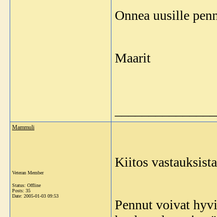
Onnea uusille penn
Maarit
_______________
Mammuli
Kiitos vastauksista
Veteran Member
Status: Offline
Posts: 35
Date:
2005-01-03 09:53
Pennut voivat hyvi