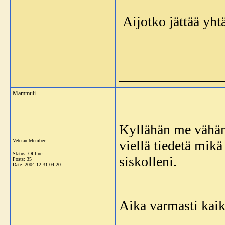
Aijotko jättää yht
_______________
Mammuli
Kyllähän me vähän a
Veteran Member
viellä tiedetä mik
Status: Offline
siskolleni.
Posts: 35
Date:
2004-12-31 04:20
Aika varmasti kaiki