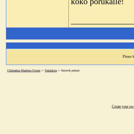
koko porukalle!
_______________
Please l
Chihuahua Maailma Forum
->
Sekalaista
->
Inisevät pennut
Create your o