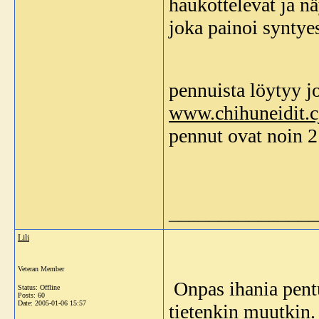
haukottelevat ja nä
joka painoi syntye
pennuista löytyy jo
www.chihuneidit.c
pennut ovat noin 2 
_______________
Lili
Veteran Member
Onpas ihania pen
Status: Offline
Posts: 60
Date:
2005-01-06 15:57
tietenkin muutkin.