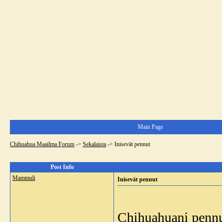
Main Page
Chihuahua Maailma Forum
->
Sekalaista
->
Inisevät pennut
Post Info
Mammuli
Inisevät pennut
Chihuahuani pennut