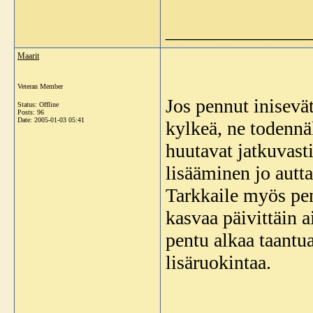
_______________
Maarit
Veteran Member
Jos pennut inisevä
Status: Offline
Posts: 96
Date:
2005-01-03 05:41
kylkeä, ne todennä
huutavat jatkuvast
lisääminen jo autta
Tarkkaile myös pen
kasvaa päivittäin 
pentu alkaa taantua
lisäruokintaa.