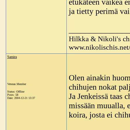
etukäteen vaikea e
ja tietty perimä va
_______________
Hilkka & Nikoli's c
www.nikolischis.ne
Samira
Olen ainakin huoman
Veteran Member
chihujen nokat pa
Status: Offline
Ja Jenkeissä taas c
Posts: 58
Date:
2004-12-21 13:37
missään muualla, e
koira, josta ei chi