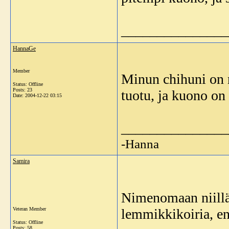
_______________
HannaGe
Member
Minun chihuni on n
Status: Offline
Posts: 23
tuotu, ja kuono on
Date:
2004-12-22 03:15
_______________
-Hanna
Samira
Nimenomaan niillä 
Veteran Member
lemmikkikoiria, en
Status: Offline
Posts: 58