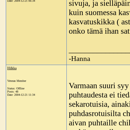
sivuja, ja sielläpä
Date:
2004-12-21 06:34
kuin suomessa kasv
kasvatuskikka ( as
onko tämä ihan sa
_______________
-Hanna
Hilkka
Veteran Member
Varmaan suuri syy 
Status: Offline
Posts: 48
puhtaudesta ei tied
Date:
2004-12-21 11:34
sekarotuisia, aina
puhdasrotuisilta c
aivan puhtaille ch