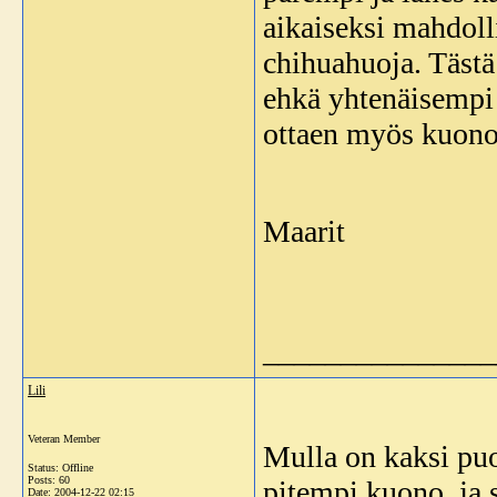
aikaiseksi mahdol
chihuahuoja. Täst
ehkä yhtenäisempi k
ottaen myös kuono
Maarit
_______________
Lili
Veteran Member
Mulla on kaksi puo
Status: Offline
Posts: 60
pitempi kuono, ja 
Date:
2004-12-22 02:15