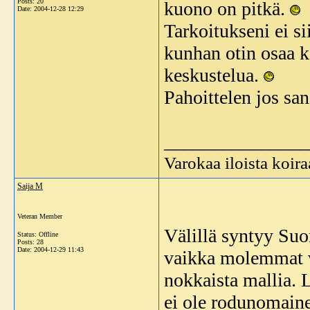
Posts: 20
kuono on pitkä.
Date:
2004-12-28 12:29
Tarkoitukseni ei si
kunhan otin osaa ke
keskustelua.
Pahoittelen jos san
_______________
Varokaa iloista koira
Saija M
Veteran Member
Välillä syntyy Suo
Status: Offline
Posts: 28
Date:
2004-12-29 11:43
vaikka molemmat v
nokkaista mallia. L
ei ole rodunomaine