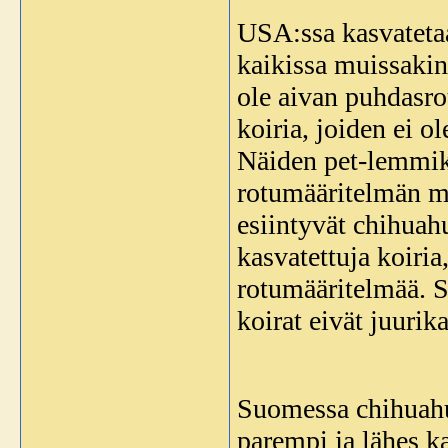
USA:ssa kasvateta
kaikissa muissakin
ole aivan puhdasro
koiria, joiden ei o
Näiden pet-lemmik
rotumääritelmän mu
esiintyvät chihuah
kasvatettuja koiria
rotumääritelmää. S
koirat eivät juurik
Suomessa chihuah
parempi ja lähes k