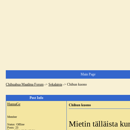
Main Page
Chihuahua Maailma Forum
->
Sekalaista
->
Chihun kuono
Post Info
HannaGe
Chihun kuono
Member
Mietin tälläista ku
Status: Offline
Posts: 23