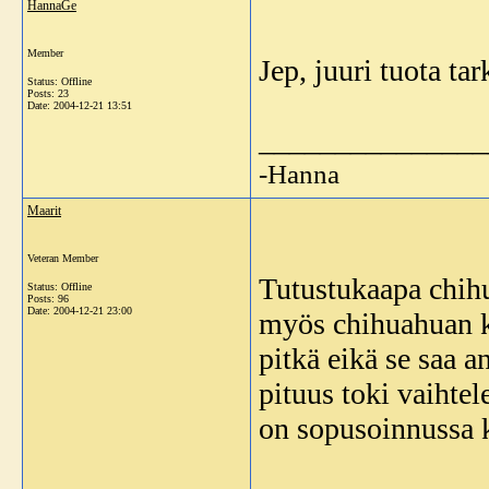
HannaGe
Member
Jep, juuri tuota tar
Status: Offline
Posts: 23
Date:
2004-12-21 13:51
_______________
-Hanna
Maarit
Veteran Member
Tutustukaapa chih
Status: Offline
Posts: 96
Date:
2004-12-21 23:00
myös chihuahuan k
pitkä eikä se saa 
pituus toki vaihtel
on sopusoinnussa k