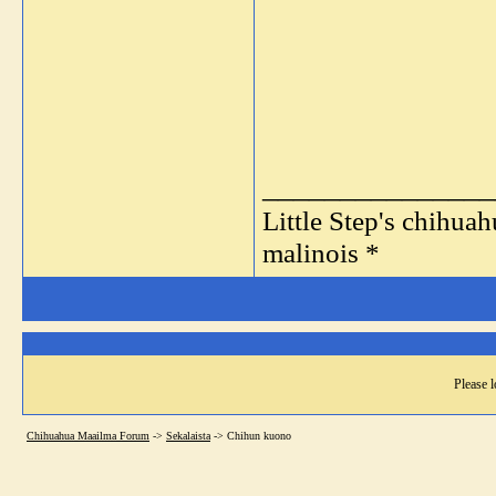
_______________
Little Step's chihua
malinois *
Please l
Chihuahua Maailma Forum
->
Sekalaista
->
Chihun kuono