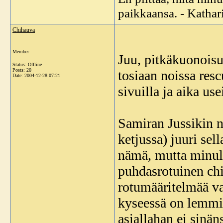
paikkaansa. - Katha
Chihauva
Member
Juu, pitkäkuonoisu
Status: Offline
Posts: 20
tosiaan noissa res
Date:
2004-12-28 07:21
sivuilla ja aika use
Samiran Jussikin nä
ketjussa) juuri sel
nämä, mutta minulla
puhdasrotuinen ch
rotumääritelmää va
kyseessä on lemmikk
asiallahan ei sinän