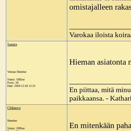
omistajalleen rakas
_______________
Varokaa iloista koira
Samira
Hieman asiatonta m
Veteran Member
_______________
Status: Offline
Posts: 58
Date:
2004-12-28 12:25
En piittaa, mitä minu
paikkaansa. - Katha
Chihauva
Member
En mitenkään pahall
Status: Offline