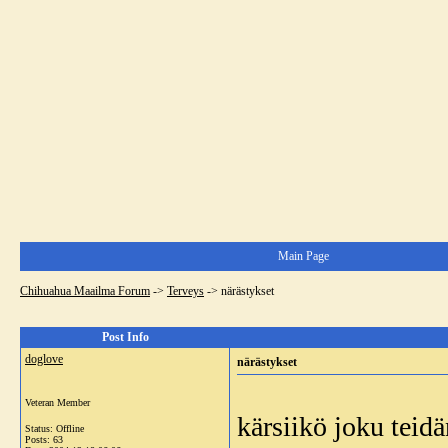
Main Page
Chihuahua Maailma Forum
->
Terveys
->
närästykset
Post Info
doglove
närästykset
Veteran Member
kärsiikö joku teidä
Status: Offline
Posts: 63