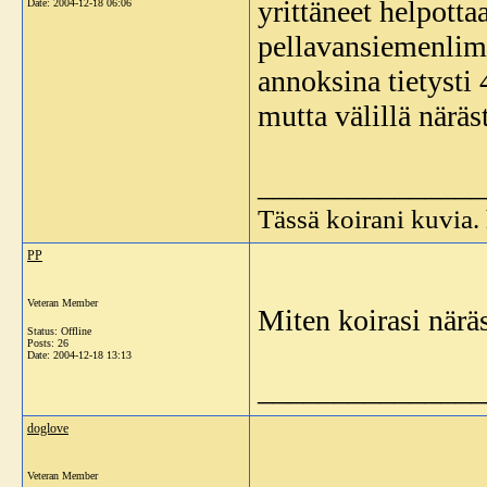
yrittäneet helpottaa
Date:
2004-12-18 06:06
pellavansiemenlima
annoksina tietysti 
mutta välillä näräst
_______________
Tässä koirani kuvia
PP
Veteran Member
Miten koirasi närä
Status: Offline
Posts: 26
Date:
2004-12-18 13:13
_______________
doglove
Veteran Member