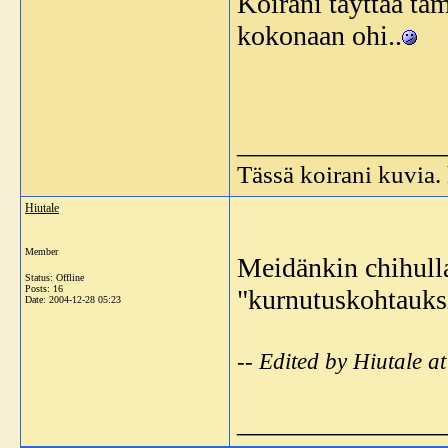
Koirani täyttää ta
kokonaan ohi..
_______________
Tässä koirani kuvia
Hiutale
Member
Meidänkin chihulla 
Status: Offline
Posts: 16
"kurnutuskohtauksi
Date:
2004-12-28 05:23
-- Edited by Hiutale 
_______________