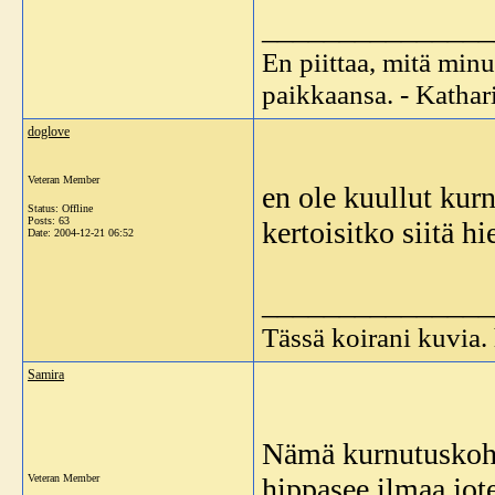
_______________
En piittaa, mitä minu
paikkaansa. - Katha
doglove
Veteran Member
en ole kuullut kurn
Status: Offline
Posts: 63
kertoisitko siitä h
Date:
2004-12-21 06:52
_______________
Tässä koirani kuvia
Samira
Nämä kurnutuskohta
Veteran Member
hippasee ilmaa jot