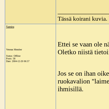
_______________
Tässä koirani kuvia
Samira
Ettei se vaan ole 
Veteran Member
Oletko niistä tiet
Status: Offline
Posts: 58
Date:
2004-12-20 06:57
Jos se on ihan oike
ruokavalion "laim
ihmisillä.