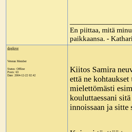
_______________
En piittaa, mitä minu
paikkaansa. - Katha
doglove
Veteran Member
Kiitos Samira neuv
Status: Offline
Posts: 63
Date:
2004-12-22 02:42
että ne kohtaukset
mielettömästi esim 
kouluttaessani sitä 
innoissaan ja sitte