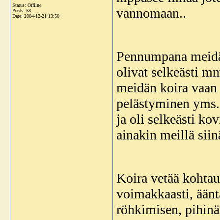
Status: Offline
vannomaan..
Posts: 58
Date:
2004-12-21 13:50
Pennumpana meidän 
olivat selkeästi m
meidän koira vaan 
pelästyminen yms.
ja oli selkeästi k
ainakin meillä sii
Koira vetää kohtau
voimakkaasti, äänt
röhkimisen, pihinä