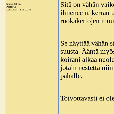
Sitä on vähän vaik
Status: Offline
Posts: 63
Date:
2004-12-19 02:36
ilmenee n. kerran 
ruokakertojen muuto
Se näyttää vähän si
suusta. Ääntä myö
koirani alkaa nuol
jotain nestettä nii
pahalle.
Toivottavasti ei ol