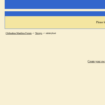
Please l
Chihuahua Maailma Forum
->
Terveys
->
närästykset
Create your o