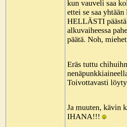
kun vauveli saa ko
ettei se saa yhtään
HELLÄSTI päästä ki
alkuvaiheessa pahe
päätä. Noh, miehet
Eräs tuttu chihuihm
nenäpunkkiaineella
Toivottavasti löyt
Ja muuten, kävin k
IHANA!!!