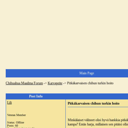
Main Page
Chihuahua Maailma Forum
->
Karvapeite
->
Pitkäkarvaisen chihun turkin hoito
Post Info
Lili
Pitkäkarvaisen chihun turkin hoito
Veteran Member
Minkälaiset välineet olisi hyvä hankkia pitk
Status: Offline
kampa? Entäs harja, millainen sen pitäisi ol
Posts: 60