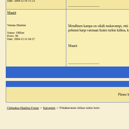
Date:
2004-12-14 11:53
__________________
Maarit
Veteran Member
Metallinen kampa on sikäli mukavampi, että se
pehmeä harja varmaan lisäisi turkin kiiltoa, 
Status: Offline
Posts: 96
Date:
2004-12-15 04:57
Maarit
__________________
Please l
Chihuahua Maailma Forum
->
Karvapeite
->
Pitkäkarvaisen chihun turkin hoito