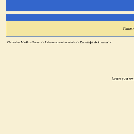
Please l
Chihuahua Maailma Forum
->
Palautetta ja toivomuksia
->
Kasvattajat eivät vastaa! :(
Create your o