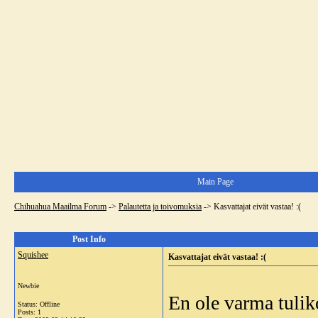
Main Page
Chihuahua Maailma Forum
->
Palautetta ja toivomuksia
->
Kasvattajat eivät vastaa! :(
Post Info
Squishee
Kasvattajat eivät vastaa! :(
Newbie
En ole varma tulik
Status: Offline
Posts: 1