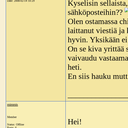
Kyselisin sellaista
Date:
2008-02-14 10:29
sähköposteihin??
Olen ostamassa chi
laittanut viestiä j
hyvin. Yksikään ei
On se kiva yrittää 
vaivaudu vastaamaa
heti.
En siis hauku mutta
_______________
mimmis
Member
Hei!
Status: Offline
Posts: 6