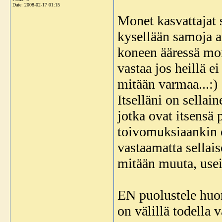
Date:
2008-02-17 01:15
Monet kasvattajat 
kysellään samoja as
koneen ääressä mo
vastaa jos heillä 
mitään varmaa...:)
Itselläni on sellain
jotka ovat itsensä 
toivomuksiaankin 
vastaamatta sellais
mitään muuta, usein 
EN puolustele huo
on välillä todella 