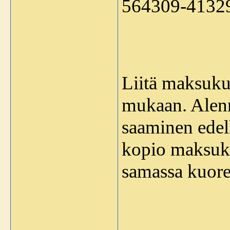
564309-4132
Liitä maksukui
mukaan. Alenn
saaminen edell
kopio maksuku
samassa kuore