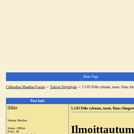
Main Page
Chihuahua Maailma Forum
->
Tulevia Näyttelyitä
->
5.3.05 Pello ryhmän, tuom. Hans Al
Post Info
Hilkka
5.3.05 Pello ryhmän, tuom. Hans Almgren
Veteran Member
Ilmoittautum
Status: Offline
Posts: 48