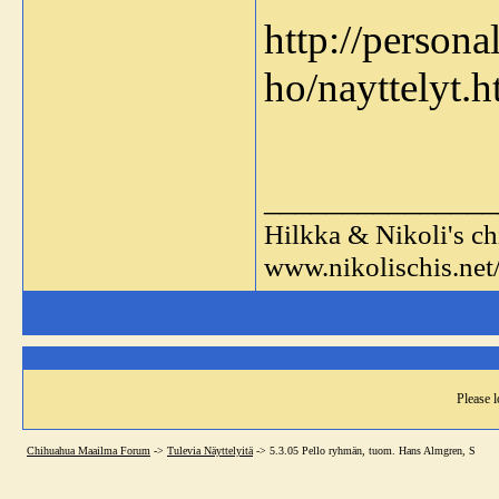
http://persona
ho/nayttelyt.
_______________
Hilkka & Nikoli's c
www.nikolischis.ne
Please l
Chihuahua Maailma Forum
->
Tulevia Näyttelyitä
->
5.3.05 Pello ryhmän, tuom. Hans Almgren, S