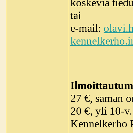
koskevia tied
tai
e-mail:
olavi.
kennelkerho.in
Ilmoittautu
27 €, saman om
20 €, yli 10-v.
Kennelkerho 