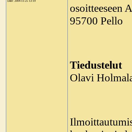
Date:
2004-11-25 13:19
osoitteeseen A
95700 Pello
Tiedustelut
Olavi Holmal
Ilmoittautumi