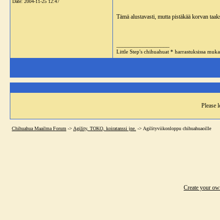
Date:
2004-11-25 12:47
Tämä alustavasti, mutta pistäkää korvan taaks
__________________
Little Step's chihuahuat * harrastuksissa mu
Please l
Chihuahua Maailma Forum
->
Agility, TOKO, koiratanssi jne.
->
Agilityviikonloppu chihuahuaoille
Create your o