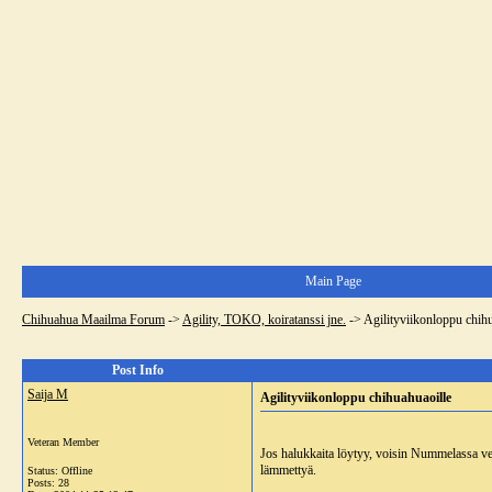
Main Page
Chihuahua Maailma Forum
->
Agility, TOKO, koiratanssi jne.
->
Agilityviikonloppu chih
Post Info
Saija M
Agilityviikonloppu chihuahuaoille
Veteran Member
Jos halukkaita löytyy, voisin Nummelassa vetä
lämmettyä.
Status: Offline
Posts: 28