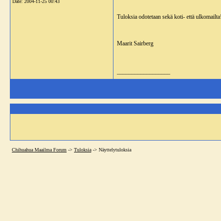
Date:
2004-11-25 00:43
Tuloksia odotetaan sekä koti- että ulkomailta
Maarit Sairberg
__________________
Chihuahua Maailma Forum
->
Tuloksia
->
Näyttelytuloksia