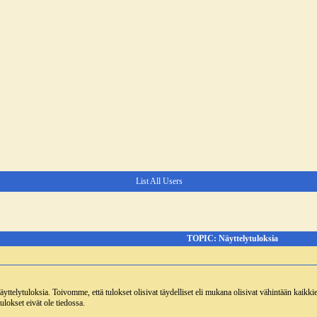
List All Users
TOPIC: Näyttelytuloksia
näyttelytuloksia. Toivomme, että tulokset olisivat täydelliset eli mukana olisivat vähintään kaikk
ulokset eivät ole tiedossa.