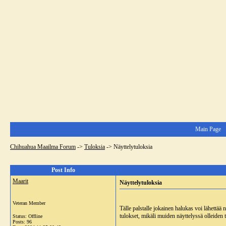
Main Page
Chihuahua Maailma Forum
->
Tuloksia
->
Näyttelytuloksia
Post Info
Maarit
Näyttelytuloksia
Veteran Member
Tälle palstalle jokainen halukas voi lähettää 
tulokset, mikäli muiden näyttelyssä olleiden t
Status: Offline
Posts: 96