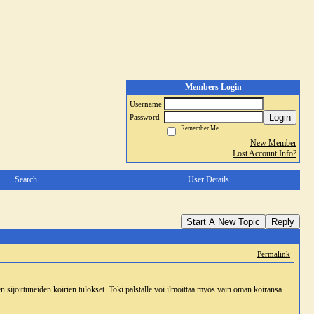
Members Login
Username
Login
Password
Remember Me
New Member
Lost Account Info?
Search
User Details
Start A New Topic
Reply
Permalink
ien sijoittuneiden koirien tulokset. Toki palstalle voi ilmoittaa myös vain oman koiransa