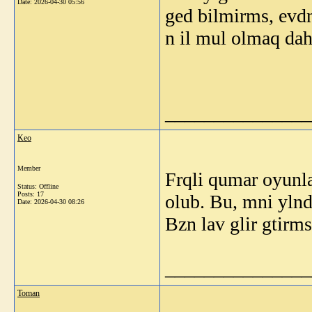
Date:
2026-04-30 05:56
ged bilmirms, ev
n il mul olmaq dah
_______________
Keo
Member
Frqli qumar oyun
Status: Offline
Posts: 17
olub. Bu, mni ylnd
Date:
2026-04-30 08:26
Bzn lav glir gtirmsi
_______________
Toman