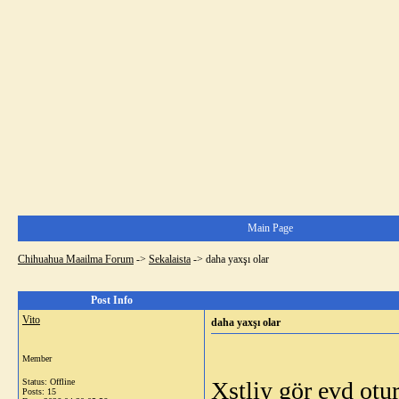
Main Page
Chihuahua Maailma Forum
->
Sekalaista
->
daha yaxşı olar
Post Info
Vito
daha yaxşı olar
Member
Status: Offline
Xstliy gör evd ot
Posts: 15