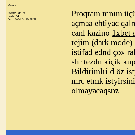
Member
Proqram mnim üçün
Status: Offline
Posts: 14
Date:
2026-04-30 08:39
açmaa ehtiyac qal
canl kazino
1xbet 
rejim (dark mode)
istifad ednd çox ra
shr tezdn kiçik ku
Bildirimlri d öz is
mrc etmk istyirsin
olmayacaqsnz.
_______________