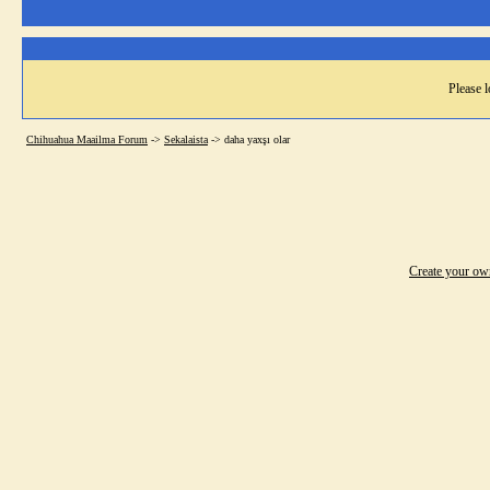
Please l
Chihuahua Maailma Forum
->
Sekalaista
->
daha yaxşı olar
Create your o