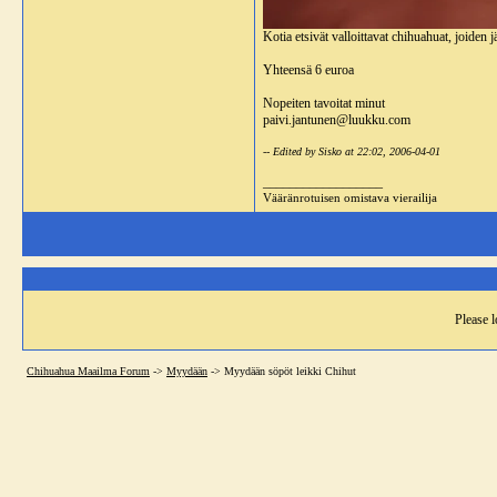
Kotia etsivät valloittavat chihuahuat, joiden j
Yhteensä 6 euroa
Nopeiten tavoitat minut
paivi.jantunen@luukku.com
-- Edited by Sisko at 22:02, 2006-04-01
__________________
Vääränrotuisen omistava vierailija
Please l
Chihuahua Maailma Forum
->
Myydään
->
Myydään söpöt leikki Chihut