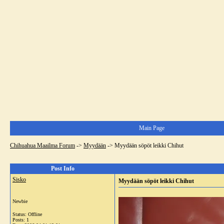
Main Page
Chihuahua Maailma Forum
->
Myydään
->
Myydään söpöt leikki Chihut
Post Info
Sisko
Myydään söpöt leikki Chihut
Newbie
Status: Offline
Posts: 1