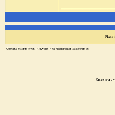
_______________
Please l
Chihuahua Maailma Forum
->
Myydään
->
M: Maastohuppari tähtikoristein :)(:
Create your o