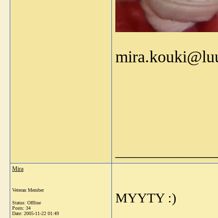
mira.kouki@lu
_______________
Mira
Veteran Member
MYYTY :)
Status: Offline
Posts: 34
Date:
2005-11-22 01:49