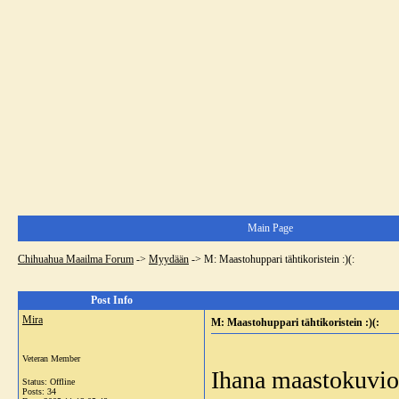
Main Page
Chihuahua Maailma Forum
->
Myydään
->
M: Maastohuppari tähtikoristein :)(:
Post Info
Mira
M: Maastohuppari tähtikoristein :)(:
Veteran Member
Ihana maastokuvioin
Status: Offline
Posts: 34