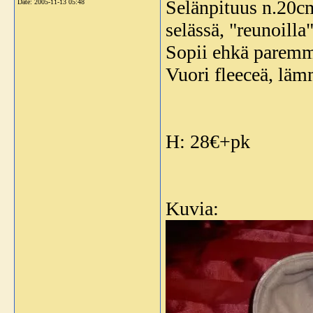
Selänpituus n.20cm
Date:
2005-11-13 05:48
selässä, "reunoilla"
Sopii ehkä paremm
Vuori fleeceä, läm
H: 28€+pk
Kuvia: