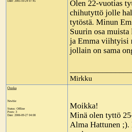
Olen 22-vuotias ty
Date:
2005-10-24 07:45
chihutyttö jolle ha
tytöstä. Minun Emma
Suurin osa muista 
ja Emma viihtyisi n
jollain on sama ong
_______________
Mirkku
Ouska
Newbie
Moikka!
Status: Offline
Posts: 3
Minä olen tyttö 25
Date:
2006-09-27 04:08
Alma Hattunen ;). 