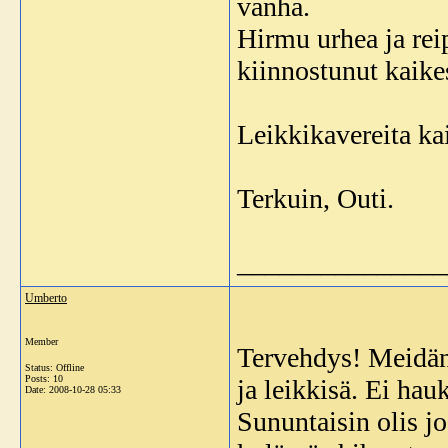
vanha.
Hirmu urhea ja reip
kiinnostunut kaikes
Leikkikavereita k
Terkuin, Outi.
_______________
Umberto
Member
Tervehdys! Meidän 
Status: Offline
Posts: 10
ja leikkisä. Ei ha
Date:
2008-10-28 05:33
Sununtaisin olis j