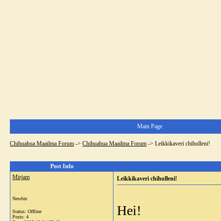
Main Page
Chihuahua Maailma Forum
->
Chihuahua Maailma Forum
->
Leikkikaveri chihulleni!
Post Info
Mirjam
Leikkikaveri chihulleni!
Newbie
Hei!
Status: Offline
Posts: 4