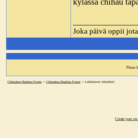
kylässä chihau tapa
_______________
Joka päivä oppii jota
Please l
Chihuahua Maailma Forum
->
Chihuahua Maailma Forum
->
Leikkikaveri chihulleni!
Create your o