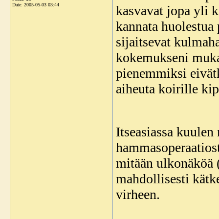
Date:
2005-05-03 03:44
kasvavat jopa yli k
kannata huolestua 
sijaitsevat kulmah
kokemukseni mukaa
pienemmiksi eivätk
aiheuta koirille kip
Itseasiassa kuulen 
hammasoperaatiosta
mitään ulkonäköä (
mahdollisesti kätk
virheen.