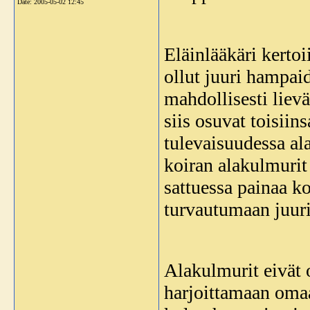
Date:
2005-05-02 12:45
Eläinlääkäri kerto
ollut juuri hampaid
mahdollisesti liev
siis osuvat toisii
tulevaisuudessa al
koiran alakulmurit
sattuessa painaa ko
turvautumaan juuri
Alakulmurit eivät o
harjoittamaan omaa