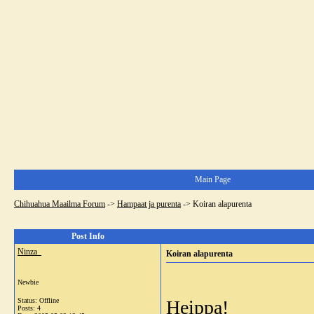
Main Page
Chihuahua Maailma Forum
->
Hampaat ja purenta
->
Koiran alapurenta
Post Info
Ninza_
Koiran alapurenta
Newbie
Status: Offline
Heippa!
Posts: 4