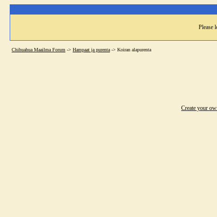
Please l
Chihuahua Maailma Forum
->
Hampaat ja purenta
->
Koiran alapurenta
Create your o