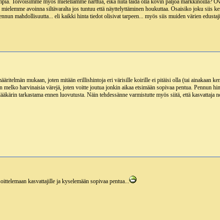
iimpia. Toivoisimme myös mielellämme narttua, eikä niitä taida olla kovin paljoa markkinoilla? Ov
ä mielemme avoinna siltävaralta jos tuntuu että näyttelyttäminen houkuttaa. Osaisiko joku siis 
nun mahdollisuutta... eli kaikki hinta tiedot olisivat tarpeen... myös siis muiden värien edustaji
määritelmän mukaan, joten mitään erillishintoja eri värisille koirille ei pitäisi olla (tai ainakaa
in melko harvinaisia värejä, joten voitte joutua jonkin aikaa etsimään sopivaa pentua. Pennun hi
inlääkärin tarkastama ennen luovutusta. Näin tehdessänne varmistutte myös siitä, että kasvattaja n
oittelemaan kasvattajille ja kyselemään sopivaa pentua...