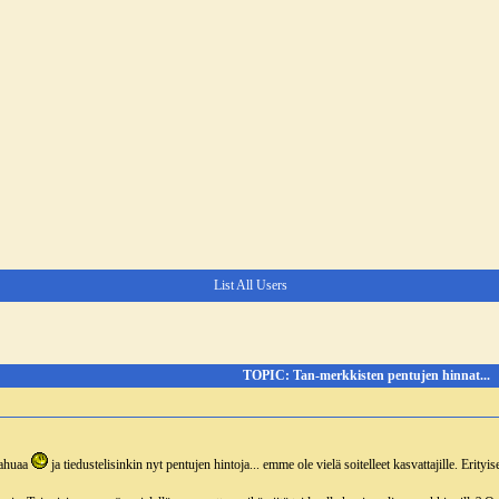
List All Users
TOPIC: Tan-merkkisten pentujen hinnat...
uahuaa
ja tiedustelisinkin nyt pentujen hintoja... emme ole vielä soitelleet kasvattajille. Erity