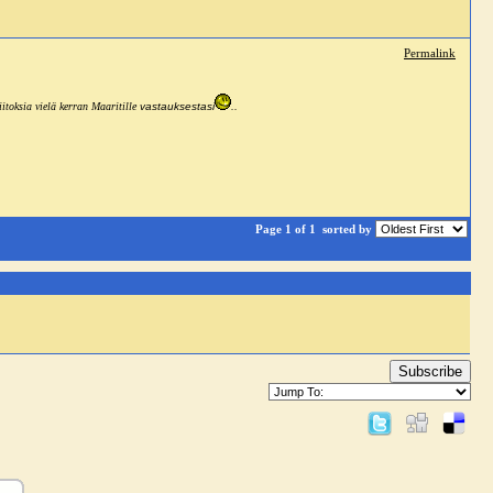
Permalink
iitoksia vielä kerran Maaritille
vastauksestasi
..
Page 1 of 1
sorted by
Subscribe