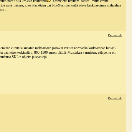
atko nartut siis uroksia kalliimpia
. Emme etsi näyttely "tähteä" mutta emme
kertoa mitä maksaa, joko black&tan ,tai blue&tan merkeillä oleva keskitasoinen chihuahua
sta...
Permalink
n kenenkään ei pitäisi suostua maksamaan jostakin väristä normaalia korkeampaa hintaa).
nta vaihtelee keskimäärin 800-1300 euron välillä. Muistakaa varmistaa, että pentu on
oudattaa SKL:n ohjeita ja sääntöjä.
Permalink