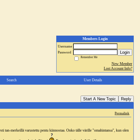
Members Login
Username
Login
Password
Remember Me
New Member
Lost Account Info?
Search
User Details
Start A New Topic
Reply
Permalink
isesti tan-merkeillä varustettu pentu kiinnostaa. Onko tälle värille "omahintansa", kun olen