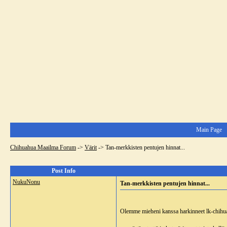
Main Page
Chihuahua Maailma Forum
->
Värit
->
Tan-merkkisten pentujen hinnat...
Post Info
NukuNonu
Tan-merkkisten pentujen hinnat...
Olemme mieheni kanssa harkinneet lk-chih