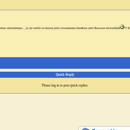
chihua odottelemaan... ja nyt meillä on kotona pieni toivomamma blue&tan tyttö Rossovan
kennelistä
!!! K
Quick Reply
Please log in to post quick replies.