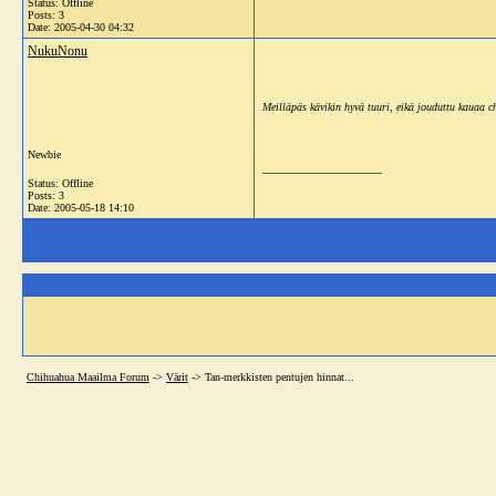
Status: Offline
Posts: 3
Date:
2005-04-30 04:32
NukuNonu
Meilläpäs kävikin hyvä tuuri, eikä jouduttu kauaa 
Newbie
__________________
Status: Offline
Posts: 3
Date:
2005-05-18 14:10
Chihuahua Maailma Forum
->
Värit
->
Tan-merkkisten pentujen hinnat...