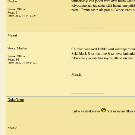
ymmärtänyt että jotkut värit ovat toista kall
Newbie
toivotontakaan tapausta, sillä haluamme pitä
Status: Offline
narttu. Emme tosin ole pois sulkeneet uros pen
Posts: 3
Date:
2005-04-24 13:24
__________________
Maarit
Veteran Member
Chihuahualla ovat kaikki värit sallittuja rotu
Sekä black & tan ett blue & tan ovat kuitenk
Status: Offline
rekisteröity ja vaatikaa myös, että se on elä
Posts: 96
Date:
2005-04-29 04:53
Maarit
__________________
NukuNonu
Kiitos vastauksestasi
Nyt uskallan alkaa s
__________________
Newbie