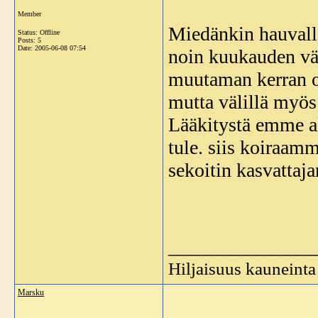
Member
Miedänkin hauvall
Status: Offline
Posts: 5
Date:
2005-06-08 07:54
noin kuukauden vä
muutaman kerran ol
mutta välillä myös
Lääkitystä emme a
tule. siis koiraamm
sekoitin kasvattaja
_______________
Hiljaisuus kauneinta
Marsku