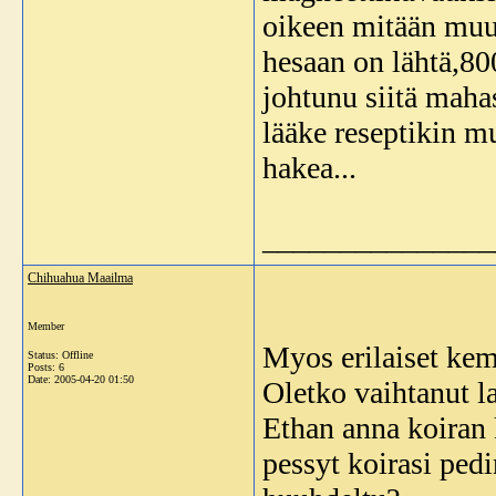
oikeen mitään muu
hesaan on lähtä,8
johtunu siitä mahas
lääke reseptikin mu
hakea...
_______________
Chihuahua Maailma
Member
Myos erilaiset kemi
Status: Offline
Posts: 6
Date:
2005-04-20 01:50
Oletko vaihtanut l
Ethan anna koiran k
pessyt koirasi ped