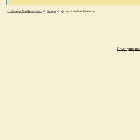
Chihuahua Maailma Forum
->
Terveys
->
epilepsia..kohtalotovereita?
Create your o