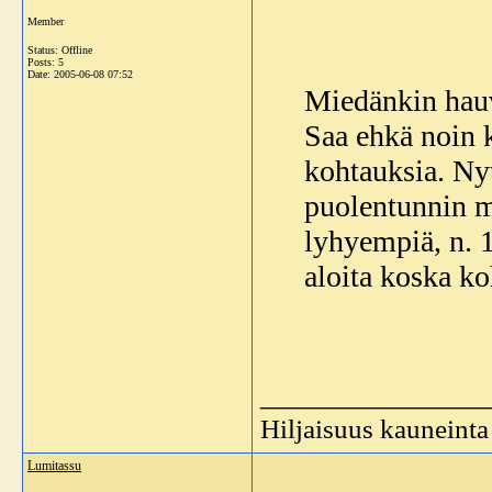
Member
Status: Offline
Posts: 5
Date:
2005-06-08 07:52
Miedänkin hauv
Saa ehkä noin 
kohtauksia. Ny
puolentunnin mi
lyhyempiä, n. 
aloita koska ko
_______________
Hiljaisuus kauneinta
Lumitassu