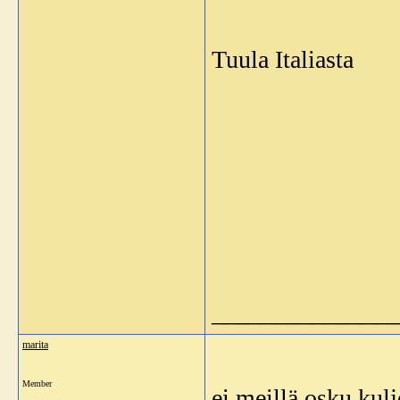
Tuula Italiasta
_______________
marita
Member
ei meillä osku kulj