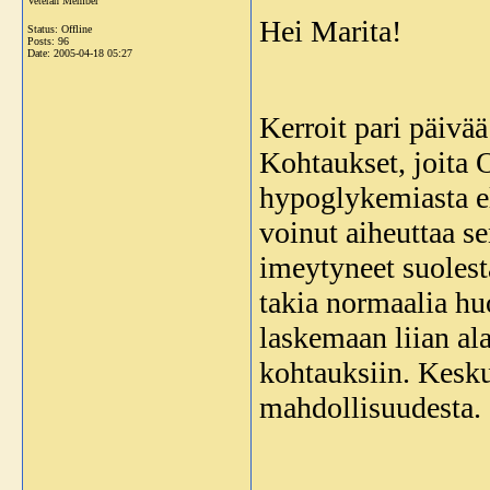
Veteran Member
Hei Marita!
Status: Offline
Posts: 96
Date:
2005-04-18 05:27
Kerroit pari päivää
Kohtaukset, joita 
hypoglykemiasta el
voinut aiheuttaa se
imeytyneet suolest
takia normaalia hu
laskemaan liian ala
kohtauksiin. Kesku
mahdollisuudesta.