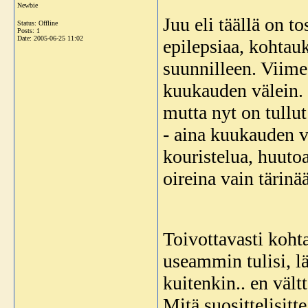
Newbie
Juu eli täällä on t
Status: Offline
Posts: 1
Date:
2005-06-25 11:02
epilepsiaa, kohtauk
suunnilleen. Viime
kuukauden välein. 
mutta nyt on tull
- aina kuukauden vä
kouristelua, huutoa
oireina vain tärinä
Toivottavasti kohta
useammin tulisi, l
kuitenkin.. en väl
Mitä suosittelisitte