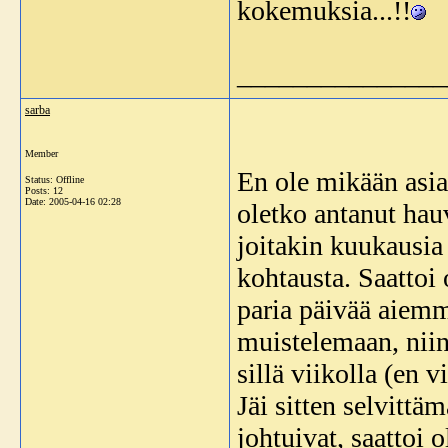
kokemuksia...!!
_______________
sarba
Member
En ole mikään asian
Status: Offline
Posts: 12
Date:
2005-04-16 02:28
oletko antanut hauv
joitakin kuukausia
kohtausta. Saattoi o
paria päivää aiemmi
muistelemaan, niin
sillä viikolla (en v
Jäi sitten selvittä
johtuivat, saattoi o