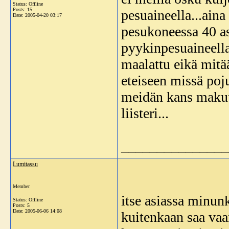
Status: Offline
Posts: 15
pesuaineella...aina
Date:
2005-04-20 03:17
pesukoneessa 40 as
pyykinpesuaineella
maalattu eikä mitä
eteiseen missä poj
meidän kans makuu
liisteri...
_______________
Lumitassu
Member
itse asiassa minunk
Status: Offline
Posts: 5
Date:
2005-06-06 14:08
kuitenkaan saa vaa