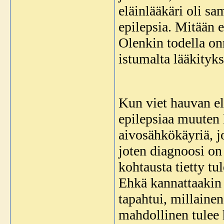
eläinlääkäri oli sa
epilepsia. Mitään e
Olenkin todella onn
istumalta lääkityks
Kun viet hauvan elä
epilepsiaa muuten k
aivosähkökäyriä, jo
joten diagnoosi on
kohtausta tietty tul
Ehkä kannattaakin l
tapahtui, millainen
mahdollinen tulee