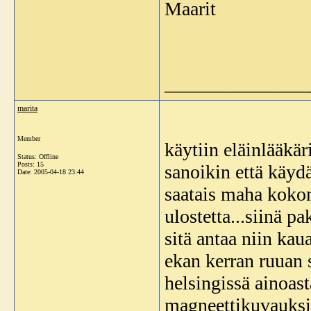
Maarit
_______________
marita
Member
käytiin eläinlääkäri
Status: Offline
Posts: 15
sanoikin että käydä
Date:
2005-04-18 23:44
saatais maha kokon
ulostetta...siinä p
sitä antaa niin kau
ekan kerran ruuan s
helsingissä ainoast
magneettikuvauksill