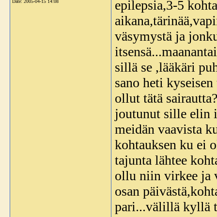
epilepsia,3-5 koht
Date:
2005-04-15 14:08
aikana,tärinää,vapi
väsymystä ja jonku
itsensä...maanantai
sillä se ,lääkäri p
sano heti kyseisen 
ollut tätä sairautt
joutunut sille elin 
meidän vaavista ku 
kohtauksen ku ei ol
tajunta lähtee koht
ollu niin virkee ja
osan päivästä,koht
pari...välillä kyllä