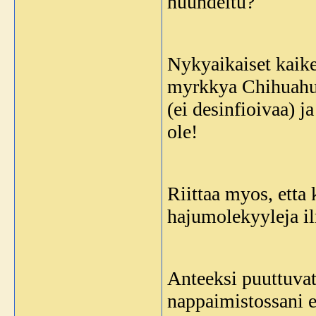
huuhdeltu?
Nykyaikaiset kaike
myrkkya Chihuahuoi
(ei desinfioivaa) ja
ole!
Riittaa myos, etta 
hajumolekyyleja il
Anteeksi puuttuvat 
nappaimistossani ei