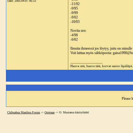
Date:
2005-04-07 06:53
-11/92
-9/95
-9/99
-9/02
-10/03
Novita nro:
-4/98
-6/02
Ilmoita ihmeessä jos löytyy, juttu on minulle
Voit laittaa myös sähköpostia: gaisa1990@h
__________________
Hauva sitä, hauva tätä, korvat sanoo läpäläpä.
Please l
Chihuahua Maailma Forum
->
Ostetaan
->
O: Muutama käsityölehti