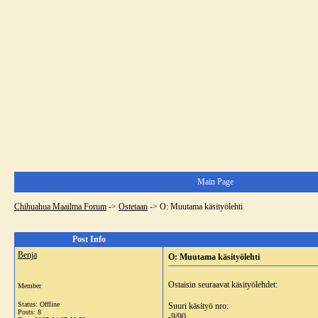
Main Page
Chihuahua Maailma Forum
->
Ostetaan
->
O: Muutama käsityölehti
Post Info
Benja
O: Muutama käsityölehti
Ostaisin seuraavat käsityölehdet:
Member
Status: Offline
Suuri käsityö nro:
Posts: 8
-9/90