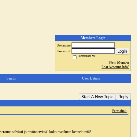
Members Login
Username
Login
Password
Remember Me
New Member
Lost Account Info?
Search
User Details
Start A New Topic
Reply
Permalink
e erottua selvästi jo myönnetyistä" koko maailman kennelnimiä?