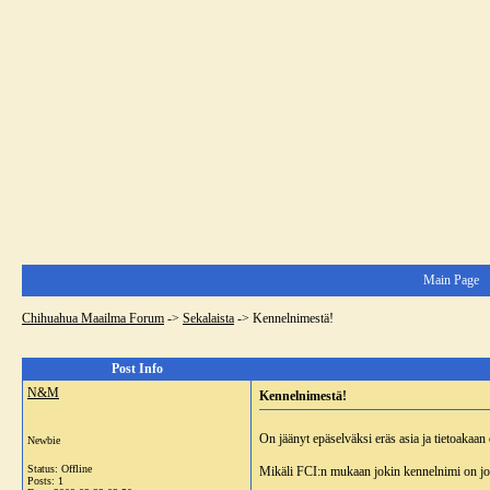
Main Page
Chihuahua Maailma Forum
->
Sekalaista
->
Kennelnimestä!
Post Info
N&M
Kennelnimestä!
On jäänyt epäselväksi eräs asia ja tietoakaan 
Newbie
Status: Offline
Mikäli FCI:n mukaan jokin kennelnimi on jo 
Posts: 1