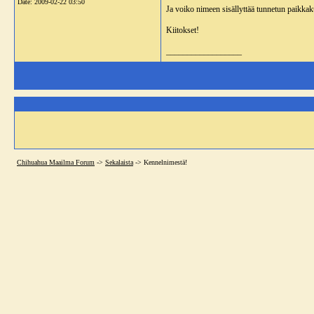
Date:
2009-02-22 03:50
Ja voiko nimeen sisällyttää tunnetun paikkaku
Kiitokset!
__________________
Chihuahua Maailma Forum
->
Sekalaista
->
Kennelnimestä!