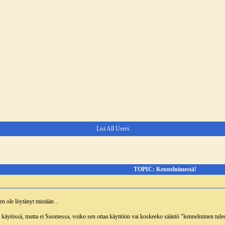
List All Users
TOPIC: Kennelnimestä!
en ole löytänyt mistään ..
käytössä, mutta ei Suomessa, voiko sen ottaa käyttöön vai koskeeko sääntö "kennelnimen tule