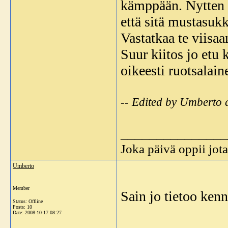
kämppään. Nytten k
että sitä mustasukk
Vastatkaa te viisa
Suur kiitos jo etu 
oikeesti ruotsalai
-- Edited by Umberto 
_______________
Joka päivä oppii jota
Umberto
Member
Sain jo tietoo kenn
Status: Offline
Posts: 10
Date:
2008-10-17 08:27