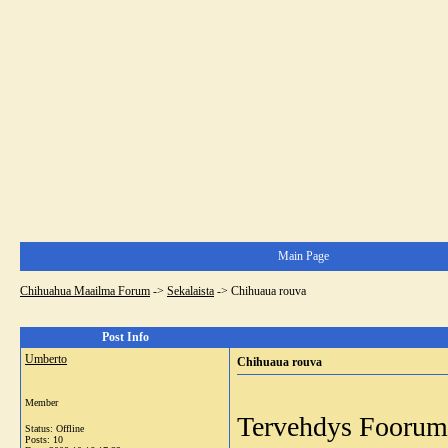
Main Page
Chihuahua Maailma Forum
->
Sekalaista
->
Chihuaua rouva
Post Info
Umberto
Chihuaua rouva
Member
Tervehdys Foorumi
Status: Offline
Posts: 10