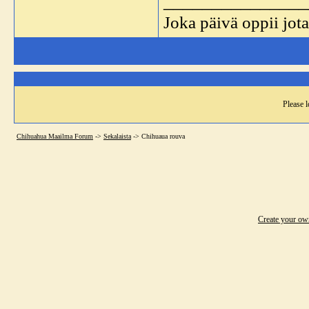
_______________
Joka päivä oppii jota
Please l
Chihuahua Maailma Forum
->
Sekalaista
->
Chihuaua rouva
Create your o