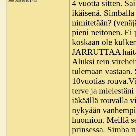
4 vuotta sitten. S
Date:
2008-10-16 17:33
ikäisenä. Simballa
nimitetään? (venäjä
pieni neitonen. Ei 
koskaan ole kulkenu
JARRUTTAA haitalis
Aluksi tein virehei
tulemaan vastaan. S
10vuotias rouva.Vä
terve ja mielestäni 
iäkäällä rouvalla v
nykyään vanhempie
huomion. Meillä se
prinsessa. Simba 