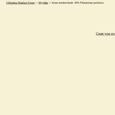
Chihuahua Maailma Forum
->
Myydään
->
huima kesätarvikeale -40% Pikkukoiran putiikissa
Create your o