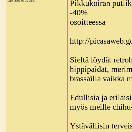
Pikkukoiran putiik
Date:
2008-08-15 08:37
-40%
osoitteessa
http://picasaweb.g
Sieltä löydät retro
hippipaidat, merimi
brassailla vaikka m
Edullisia ja erilai
myös meille chihu-
Ystävällisin tervei