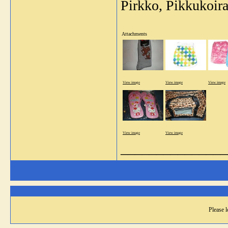
Pirkko, Pikkukoira
Attachments
View image
View image
View image
View image
View image
_______________
Please l