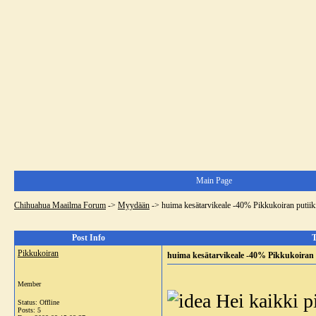
Main Page
Chihuahua Maailma Forum
->
Myydään
->
huima kesätarvikeale -40% Pikkukoiran putiik
Post Info
T
Pikkukoiran
huima kesätarvikeale -40% Pikkukoiran 
Member
Hei kaikki pi
Status: Offline
Posts: 5