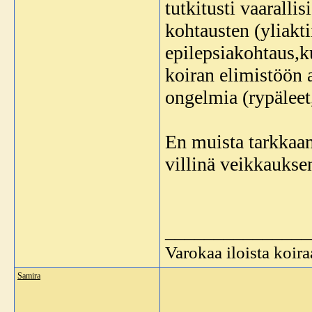
tutkitusti vaaralli
kohtausten (yliakti
epilepsiakohtaus,k
koiran elimistöön 
ongelmia (rypäleet
En muista tarkkaa
villinä veikkaukse
_______________
Varokaa iloista koira
Samira