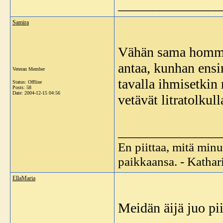
_______________
Samira
Vähän sama hommel
antaa, kunhan ensi
Veteran Member
tavalla ihmisetkin 
Status: Offline
Posts: 58
Date:
2004-12-15 04:56
vetävät litratolkull
_______________
En piittaa, mitä minu
paikkaansa. - Katha
EllaMaria
Meidän äijä juo pi