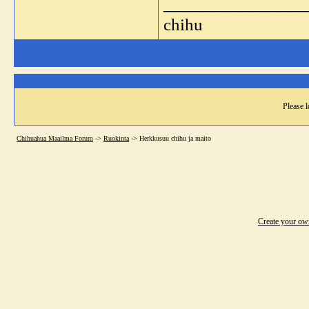
_______________
chihu
Please l
Chihuahua Maailma Forum
->
Ruokinta
->
Herkkusuu chihu ja maito
Create your o