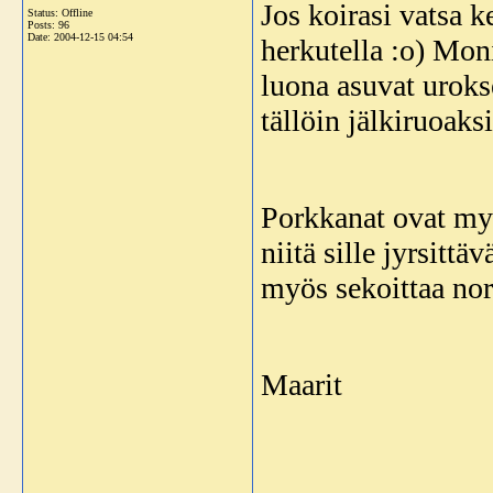
Jos koirasi vatsa k
Status: Offline
Posts: 96
Date:
2004-12-15 04:54
herkutella :o) Moni
luona asuvat urokse
tällöin jälkiruoaksi
Porkkanat ovat myö
niitä sille jyrsitt
myös sekoittaa no
Maarit