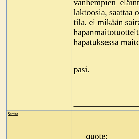
vanhempien eläinte
laktoosia, saattaa 
tila, ei mikään s
hapanmaitotuotteita
hapatuksessa maito
pasi.
_______________
Samira
quote: