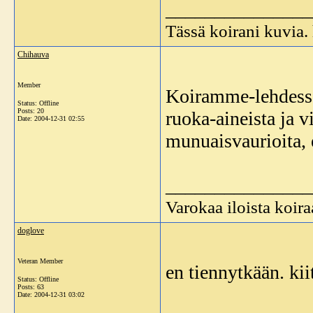
_______________
Tässä koirani kuvia
Chihauva
Member
Koiramme-lehdessä 
Status: Offline
Posts: 20
ruoka-aineista ja v
Date:
2004-12-31 02:55
munuaisvaurioita, e
_______________
Varokaa iloista koira
doglove
Veteran Member
en tiennytkään. kii
Status: Offline
Posts: 63
Date:
2004-12-31 03:02