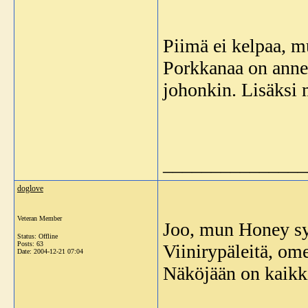
Piimä ei kelpaa, m
Porkkanaa on annet
johonkin. Lisäksi m
_______________
doglove
Veteran Member
Joo, mun Honey sy
Status: Offline
Posts: 63
Viinirypäleitä, ome
Date:
2004-12-21 07:04
Näköjään on kaik