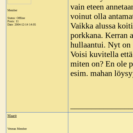
vain eteen annetaan 
Member
voinut olla antamat
Status: Offline
Posts: 11
Vaikka alussa koit
Date:
2004-12-14 14:05
porkkana. Kerran a
hullaantui. Nyt on
Voisi kuvitella ett
miten on? En ole pa
esim. mahan löysy
_______________
Maarit
Veteran Member