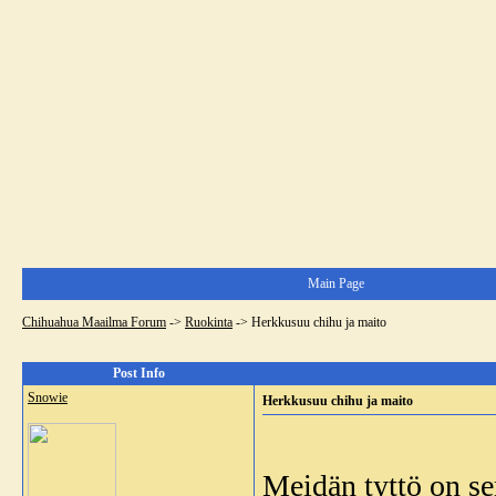
Main Page
Chihuahua Maailma Forum
->
Ruokinta
->
Herkkusuu chihu ja maito
Post Info
Snowie
Herkkusuu chihu ja maito
Meidän tyttö on se