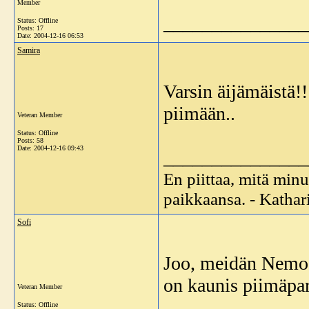
Member
_______________
Status: Offline
Posts: 17
Date:
2004-12-16 06:53
Samira
Varsin äijämäistä!
piimään..
Veteran Member
Status: Offline
Posts: 58
Date:
2004-12-16 09:43
_______________
En piittaa, mitä minu
paikkaansa. - Katha
Sofi
Joo, meidän Nemo 
on kaunis piimäpar
Veteran Member
Status: Offline