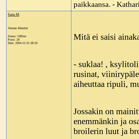
paikkaansa. - Katha
Saija M
Veteran Member
Mitä ei saisi aina
Status: Offline
Posts: 28
Date:
2004-12-31 08:50
- suklaa! , ksylito
rusinat, viinirypäl
aiheuttaa ripuli, m
Jossakin on mainit
enemmänkin ja osa
broilerin luut ja b