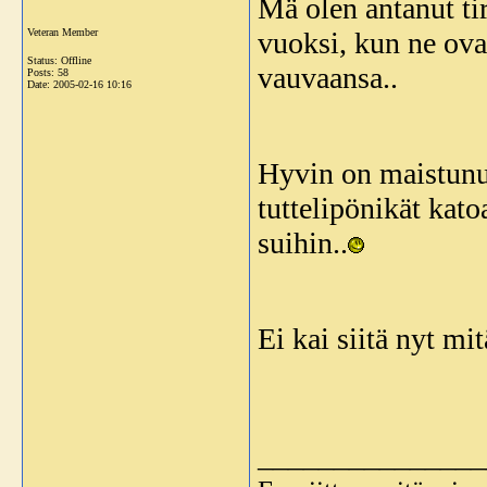
Mä olen antanut tir
Veteran Member
vuoksi, kun ne ova
Status: Offline
vauvaansa..
Posts: 58
Date:
2005-02-16 10:16
Hyvin on maistunut
tuttelipönikät kat
suihin..
Ei kai siitä nyt mi
_______________