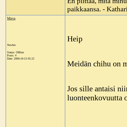
En piittaa, mitä minu
paikkaansa. - Katha
Mirva
Heip
Newbie
Status: Offline
Posts: 4
Date:
2006-10-13 05:22
Meidän chihu on my
Jos sille antaisi ni
luonteenkovuutta ol