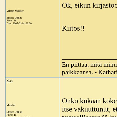
Ok, eikun kirjasto
Veteran Member
Status: Offline
Posts: 58
Date:
2005-01-01 02:00
Kiitos!!
_______________
En piittaa, mitä minu
paikkaansa. - Katha
Mari
Onko kukaan kokeil
Member
itse vakuuttunut, 
Status: Offline
Posts: 16