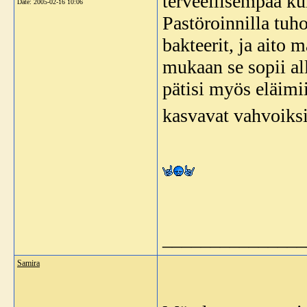
terveellisempää ku
Date:
2005-02-16 10:06
Pastöroinnilla tuh
bakteerit, ja aito
mukaan se sopii al
pätisi myös eläimii
kasvavat vahvoiks
_______________
Samira