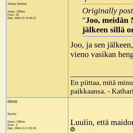
Veteran Member
Originally post
Status: Offline
Posts: 58
"
Joo, meidän 
Date:
2004-12-18 06:23
jälkeen sillä 
Joo, ja sen jälkeen
vieno vasikan heng
_______________
En piittaa, mitä minu
paikkaansa. - Katha
shayen
Newbie
Luulin, että maido
Status: Offline
Posts: 4
Date:
2004-12-21 05:38