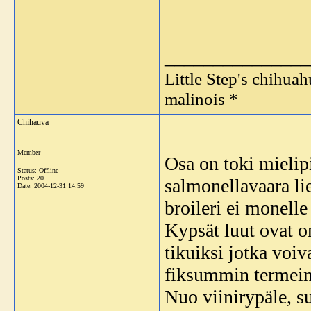
_______________
Little Step's chihua
malinois *
Chihauva
Member
Osa on toki mielip
Status: Offline
Posts: 20
salmonellavaara li
Date:
2004-12-31 14:59
broileri ei monelle
Kypsät luut ovat on
tikuiksi jotka voiva
fiksummin termein 
Nuo viinirypäle, su