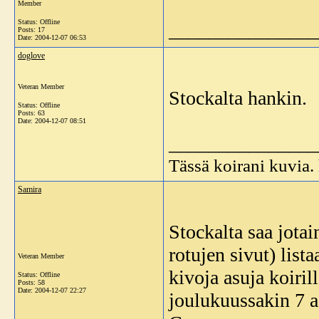
Member
Status: Offline
_______________
Posts: 17
Date:
2004-12-07 06:53
doglove
Veteran Member
Stockalta hankin.
Status: Offline
Posts: 63
Date:
2004-12-07 08:51
_______________
Tässä koirani kuvia
Samira
Stockalta saa jota
rotujen sivut) lista
Veteran Member
kivoja asuja koiril
Status: Offline
Posts: 58
Date:
2004-12-07 22:27
joulukuussakin 7 as