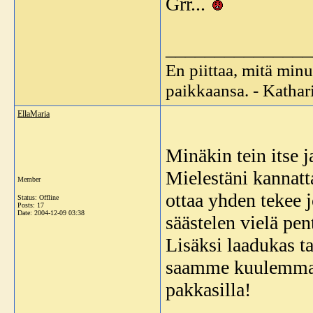
Grr...
_______________
En piittaa, mitä minu
paikkaansa. - Katha
EllaMaria
Minäkin tein itse 
Mielestäni kannatta
Member
ottaa yhden tekee j
Status: Offline
Posts: 17
Date:
2004-12-09 03:38
säästelen vielä pen
Lisäksi laadukas t
saamme kuulemma j
pakkasilla!