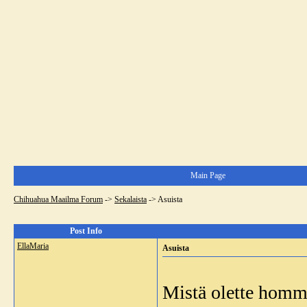
Main Page
Chihuahua Maailma Forum
->
Sekalaista
->
Asuista
Post Info
EllaMaria
Asuista
Mistä olette homma