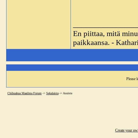
_______________
En piittaa, mitä minu
paikkaansa. - Katha
Please l
Chihuahua Maailma Forum
->
Sekalaista
->
Asuista
Create your o