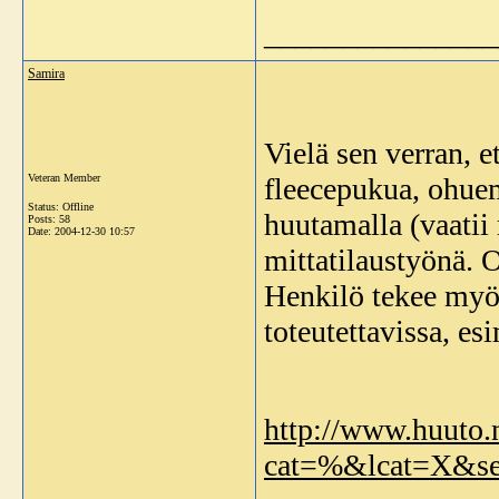
_______________
Samira
Vielä sen verran, et
Veteran Member
fleecepukua, ohue
Status: Offline
huutamalla (vaatii
Posts: 58
Date:
2004-12-30 10:57
mittatilaustyönä. 
Henkilö tekee myös
toteutettavissa, es
http://www.huuto.n
cat=%&lcat=X&sel