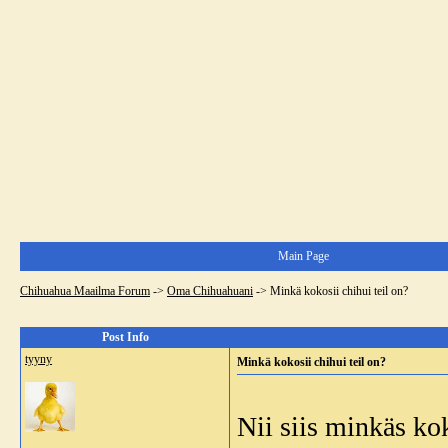
Main Page
Chihuahua Maailma Forum
->
Oma Chihuahuani
->
Minkä kokosii chihui teil on?
Post Info
tyyny
Minkä kokosii chihui teil on?
Nii siis minkäs kok