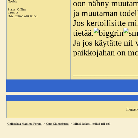
oon nähny muutama
Newbie
Status: Offline
ja muutaman todell
Posts: 2
Date:
2007-12-04 08:53
Jos kertoilisitte m
tietää.
Ja jos käytätte nil 
paikkojahan on mon
_______________
Please l
Chihuahua Maailma Forum
->
Oma Chihuahuani
->
Minkä kokosii chihui teil on?