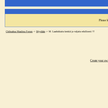
Please l
Chihuahua Maailma Forum
->
Myydään
->
M: Laadukkaita kenkiä ja valjaita edullisesti !!!
Create your o