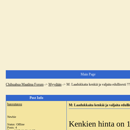
Main Page
Chihuahua Maailma Forum
->
Myydään
->
M: Laadukkaita kenkiä ja valjaita edullisesti !!
Post Info
hassutassu
M: Laadukkaita kenkiä ja valjaita edullise
Newbie
Kenkien hinta on 1
Status: Offline
Posts: 4