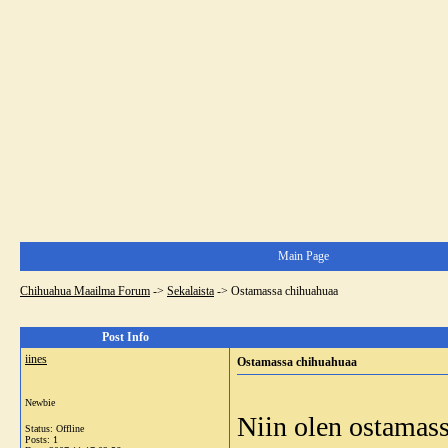
Main Page
Chihuahua Maailma Forum
->
Sekalaista
->
Ostamassa chihuahuaa
Post Info
iines
Ostamassa chihuahuaa
Newbie
Niin olen ostamass
Status: Offline
Posts: 1