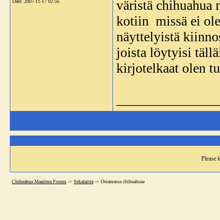
väristä chihuahua n
Date:
2007-11-17 02:56
kotiin missä ei ole
näyttelyistä kiinnos
joista löytyisi täll
kirjotelkaat olen t
_______________
Please l
Chihuahua Maailma Forum
->
Sekalaista
->
Ostamassa chihuahuaa